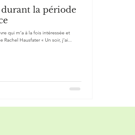
durant la période
ce
ivre qui m’a à la fois intéressée et
de Rachel Hausfater « Un soir, j’ai...