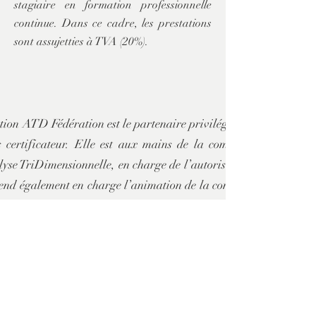
stagiaire en formation professionnelle
continue. Dans ce cadre, les prestations
sont assujetties à TVA (20%).
ion ATD Fédération est le partenaire privilégié d’In@formea et
s certificateur. Elle est aux mains de la communauté des prat
yse TriDimensionnelle, en charge de l’autorisation de la certific
end également en charge l’animation de la communauté des prat
ogique et les activités de recherche et développement.
t pluraliste qui compte aujourd’hui environ 600 psychothér
s et psychiatres, appartenant à des courants théoriques divers.