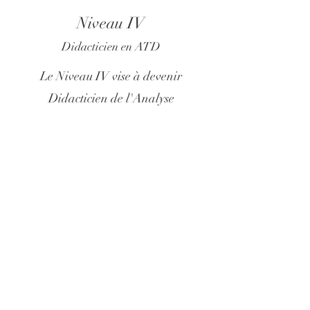
Niveau IV
Didacticien en ATD
Le Niveau IV vise à devenir
Didacticien de l'Analyse
TriDimensionnelle.
Il favorise une pédagogie interactive
pour former aux métiers de
l'Accompagnement.
Il permet de devenir formateur,
superviseur, et faire des
Accompagnements didactiques pour