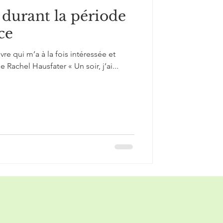
durant la période
ce
ivre qui m’a à la fois intéressée et
de Rachel Hausfater « Un soir, j’ai...