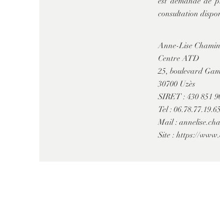
est demandé de pr
consultation dispon
Anne-Lise Chami
Centre ATD
25, boulevard Gam
30700 Uzès
SIRET : 430 851 
Tel : 06.78.77.19.6
Mail :
annelise.c
Site :
https://www.