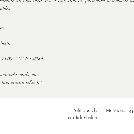
évenir au plus tard 48h avant, afin de permettre le meilleur u
ibles.
nas
betta
907 00021 NAF : 8690F
5
haminas@gmail.com
chaminasannelise.fr/
Politique de
Mentions lég
confidentialité