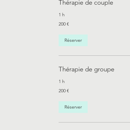
Thérapie de couple
1 h
200
200 €
euros
Réserver
Thérapie de groupe
1 h
200
200 €
euros
Réserver