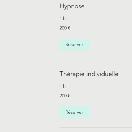
Hypnose
1 h
200
200 €
euros
Réserver
Thérapie individuelle
1 h
200
200 €
euros
Réserver