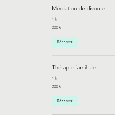
Médiation de divorce
1 h
200
200 €
euros
Réserver
Thérapie familiale
1 h
200
200 €
euros
Réserver